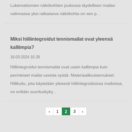
Lukemattomien näkökohtien joukossa täydellisen mailan
valinnassa yksi ratkaiseva näkökohta on sen p...
Miksi hiiliintegroidut tennismailat ovat yleensä
kalliimpia?
16-03-2024 16:28
Hiiliintegroidut tennismailat ovat usein kalliimpia kuin
perinteiset mailat useista syistä: Materiaalikustannukset:
Hiilikuitu, jota käytetään yleisesti hiiliintegroiduissa mailoissa,
on erittäin suorituskyky...
‹
1
2
3
›