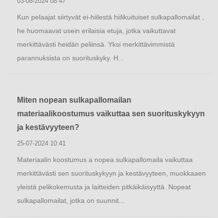
03-08-2024 08:47
Kun pelaajat siirtyvät ei-hiilestä hiilikuituiset sulkapallomailat ,
he huomaavat usein erilaisia ​​etuja, jotka vaikuttavat
merkittävästi heidän peliinsä. Yksi merkittävimmistä
parannuksista on suorituskyky. H...
Miten nopean sulkapallomailan
materiaalikoostumus vaikuttaa sen suorituskykyyn
ja kestävyyteen?
25-07-2024 10:41
Materiaalin koostumus a nopea sulkapallomaila vaikuttaa
merkittävästi sen suorituskykyyn ja kestävyyteen, muokkaaen
yleistä pelikokemusta ja laitteiden pitkäikäisyyttä. Nopeat
sulkapallomailat, jotka on suunnit...