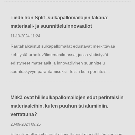
Tiede Iron Split -sulkapallomailojen takana:
materiaali- ja suunnitteluinnovaatiot
11-10-2024 11:24
Rautahalkaistut sulkapallomailat edustavat merkittävää
kehitystä urheiluvälinemaailmassa, jossa yhdistyvät
edistyneet materiaalit ja innovatiivinen suunnittelu
suorituskyvyn parantamiseksi. Toisin kuin perinteis...
Mitkä ovat hiilisulkapallomailojen edut perinteisiin
materiaaleihin, kuten puuhun tai alumiiniin,
verrattuna?
20-09-2024 09:25
Hiilisulkapallomailat ovat saavuttaneet merkittävän suosion