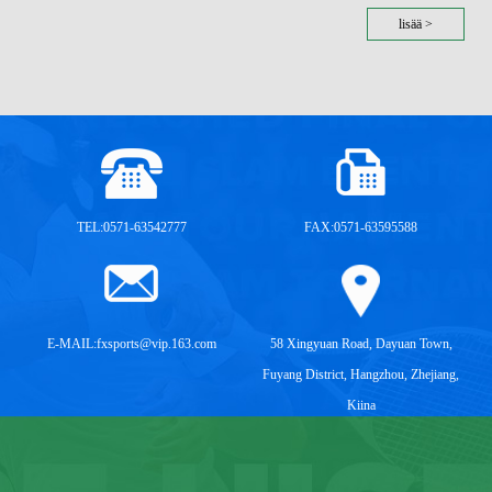
lisää >
TEL:0571-63542777
FAX:0571-63595588
E-MAIL:
fxsports@vip.163.com
58 Xingyuan Road, Dayuan Town,
Fuyang District, Hangzhou, Zhejiang,
Kiina