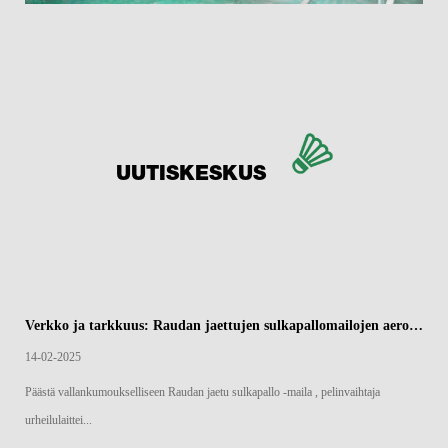
UUTISKESKUS
Verkko ja tarkkuus: Raudan jaettujen sulkapallomailojen aerodynaaminen reuna
14-02-2025
Päästä vallankumoukselliseen Raudan jaetu sulkapallo -maila , pelinvaihtaja
urheilulaittei...