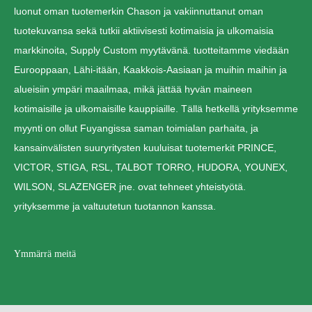
luonut oman tuotemerkin Chason ja vakiinnuttanut oman
tuotekuvansa sekä tutkii aktiivisesti kotimaisia ja ulkomaisia
markkinoita, Supply Custom myytävänä. tuotteitamme viedään
Eurooppaan, Lähi-itään, Kaakkois-Aasiaan ja muihin maihin ja
alueisiin ympäri maailmaa, mikä jättää hyvän maineen
kotimaisille ja ulkomaisille kauppiaille. Tällä hetkellä yrityksemme
myynti on ollut Fuyangissa saman toimialan parhaita, ja
kansainvälisten suuryritysten kuuluisat tuotemerkit PRINCE,
VICTOR, STIGA, RSL, TALBOT TORRO, HUDORA, YOUNEX,
WILSON, SLAZENGER jne. ovat tehneet yhteistyötä.
yrityksemme ja valtuutetun tuotannon kanssa.
Ymmärrä meitä