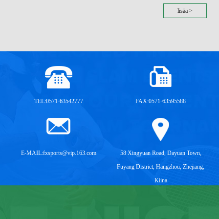
lisää >
TEL:0571-63542777
FAX:0571-63595588
E-MAIL:
fxsports@vip.163.com
58 Xingyuan Road, Dayuan Town,
Fuyang District, Hangzhou, Zhejiang,
Kiina