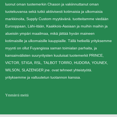
luonut oman tuotemerkin Chason ja vakiinnuttanut oman
tuotekuvansa sekä tutkii aktiivisesti kotimaisia ja ulkomaisia
markkinoita, Supply Custom myytävänä. tuotteitamme viedään
Eurooppaan, Lähi-itään, Kaakkois-Aasiaan ja muihin maihin ja
alueisiin ympäri maailmaa, mikä jättää hyvän maineen
kotimaisille ja ulkomaisille kauppiaille. Tällä hetkellä yrityksemme
myynti on ollut Fuyangissa saman toimialan parhaita, ja
kansainvälisten suuryritysten kuuluisat tuotemerkit PRINCE,
VICTOR, STIGA, RSL, TALBOT TORRO, HUDORA, YOUNEX,
WILSON, SLAZENGER jne. ovat tehneet yhteistyötä.
yrityksemme ja valtuutetun tuotannon kanssa.
Ymmärrä meitä