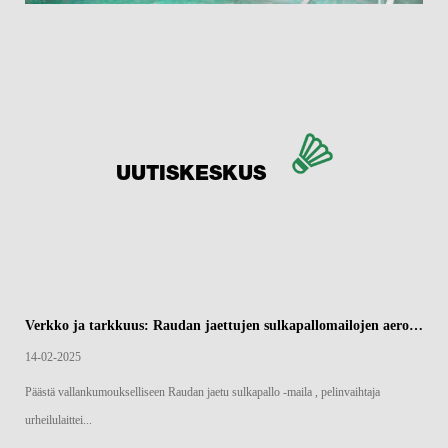
UUTISKESKUS
Verkko ja tarkkuus: Raudan jaettujen sulkapallomailojen aerodynaaminen reuna
14-02-2025
Päästä vallankumoukselliseen Raudan jaetu sulkapallo -maila , pelinvaihtaja
urheilulaittei...